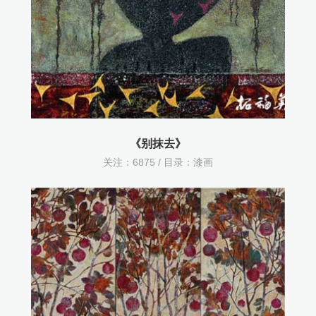
《别抹去》
关注：
6875 / 目录：
漆画