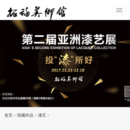
Toggl
navig
首页
>
馆藏作品
>
漆艺
>