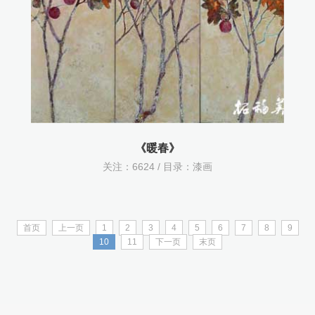
《暖春》
关注：
6624 / 目录：
漆画
首页
上一页
1
2
3
4
5
6
7
8
9
10
11
下一页
末页