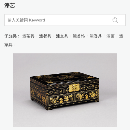
漆艺
子分类：
漆茶具
/
漆餐具
/
漆文具
/
漆首饰
/
漆香具
/
漆画
/
漆
家具
/