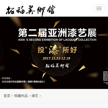
Toggl
navig
首页
>
馆藏作品
>
漆艺
>