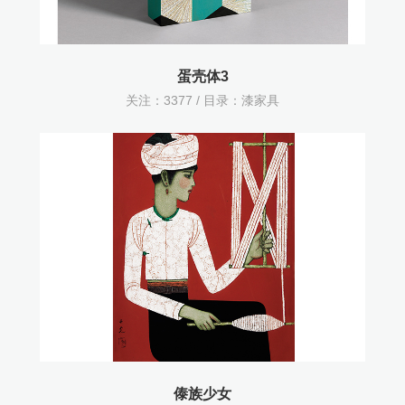
蛋壳体3
关注：
3377 / 目录：
漆家具
傣族少女