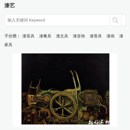
漆艺
子分类：
漆茶具
/
漆餐具
/
漆文具
/
漆首饰
/
漆香具
/
漆画
/
漆
家具
/