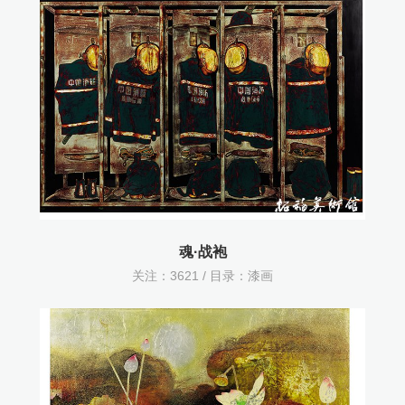
魂·战袍
关注：
3621 / 目录：
漆画